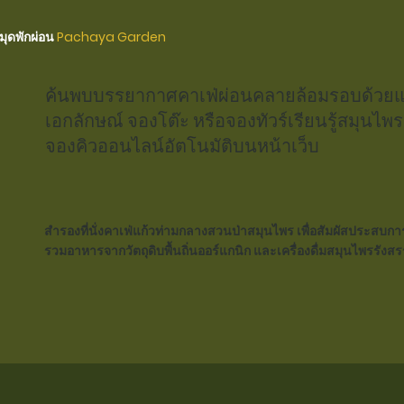
มุดพักผ่อน
Pachaya Garden
ค้นพบบรรยากาศคาเฟ่ผ่อนคลายล้อมรอบด้วยแม
เอกลักษณ์ จองโต๊ะ หรือจองทัวร์เรียนรู้สมุนไพ
จองคิวออนไลน์อัตโนมัติบนหน้าเว็บ
สำรองที่นั่งคาเฟ่แก้วท่ามกลางสวนป่าสมุนไพร เพื่อสัมผัสประสบก
รวมอาหารจากวัตถุดิบพื้นถิ่นออร์แกนิก และเครื่องดื่มสมุนไพรรังสร